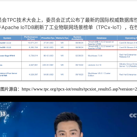
会TPC技术大会上，委员会正式公布了最新的国际权威数据库
ache IoTDB刷新了工业物联网场景榜单（TPCx-IoT）
片源自：https://www.tpc.org/tpcx-iot/results/tpcxiot_results5.asp?version